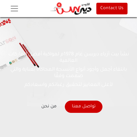
Contact Us
نشأ بيت أزياء ديرسن عام 1978م لمواكبة أفضل الماركات
العالمية
بانتقاء أجمل وأجود أنواع الأنسجة المحاكاة بعناية والتي
صممت وفقًا
لأعلى المعايير لتحقيق رغباتكم واسعادكم
تواصل معنا
من نحن