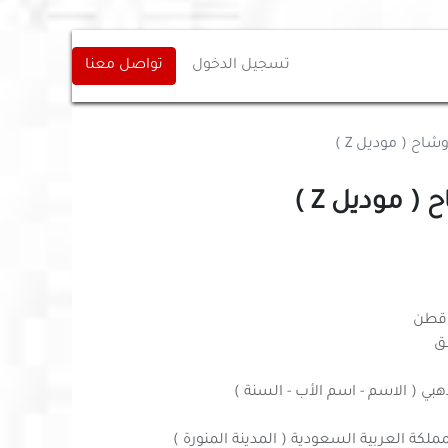
تسجيل الدخول
تواصل معنا
شاح ( موديل Z )
( موديل Z )
طق
هبي ( الاسم - اسم الأب - السنة )
لكة العربية السعودية ( المدينة المنورة )