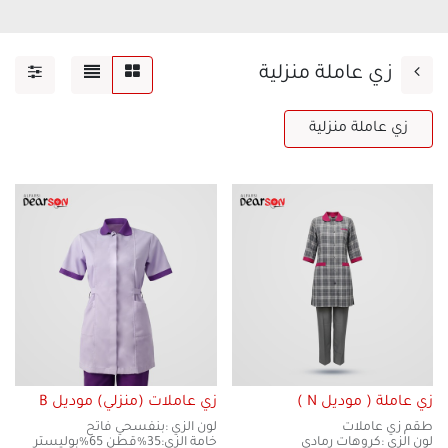
زي عاملة منزلية
زي عاملة منزلية
زي عاملة ( موديل N )
زي عاملات (منزلي) موديل B
طقم زي عاملات
لون الزي :بنفسحي فاتح
لون الزي :كروهات رمادي
خامة الزي:35%قطن 65%بوليستر