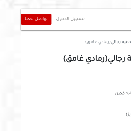
تسجيل الدخول
تواصل معنا
قنية رجالي(رمادي غامق)
ة رجالي(رمادي غامق)
ز)